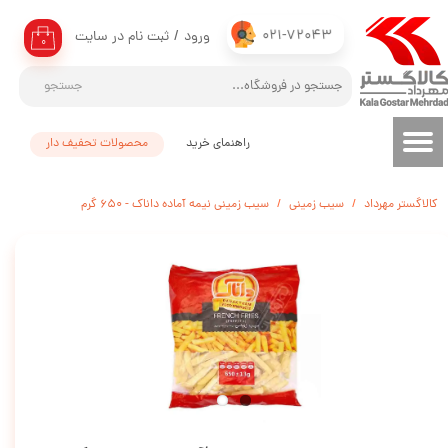
021-72043
ورود
/
ثبت نام در سایت
حساب کاربری من
۰
تغییر گذر واژه
جستجو
سفارشات
راهنمای خرید
محصولات تحفیف دار
خروج از حساب کاربری
کالاگستر مهرداد
سیب زمینی
سیب زمینی نیمه آماده داناک - 650 گرم