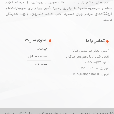
صنایع غذایی کشور (از جمله محصولات سورن) و بهره‌گیری از سیستم توزیع
منظم و سراسری، متعهد به برقراری زنجیره تأمین پایدار برای سوپرمارکت‌ها و
فروشگاه‌های سراسر تهران هستیم. جلب اعتماد مشتریان، اولویت همیشگی
ماست.
منوی سایت
تماس با ما
فروشگاه
آدرس: تهران تهرانپارس خیابان
اتحاد خیابان یازدهم غربی پلاک ۱۷
سوالات متداول
تلفن: 72043-021
تماس با ما
موبایل: 09225096430
ایمیل: info@kalagostar.ir