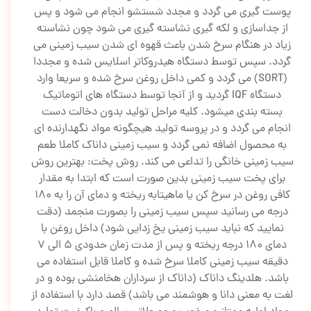
پوست گیری می گردد و مجدد شستشو انجام می شود و پس
از جداسازی و لکه گیری نشاسته گیری می شود چون نشاسته
زیاد در هنگام سرخ شدن باعث قهوه ای شدن سیب زمینی می
گردد. سپس توسط دستگاه هیدروکاتر اسلایس شده و مجددا
(SORT) می گردد و کمی داخل روغن سرخ شده و سریعا وارد
دستگاه IQF گردید و از آنجا توسط دستگاه های اتوماتیک
بسته بندی میشود. کلیه مراحل تولید بدون دخالت دست
انجام می گردد و در پروسه تولید هیچگونه مواد نگهدارنده ای
به محصول اضافه نمی گردد و سیب زمینی داناک کاملا طعم
سیب زمینی خانگی را تداعی می کند. روش پخت: بهترین روش
برای پخت سیب زمینی بدین صورت است که ابتدا به مقدار
کافی روغن در سرخ کن یا ماهیتابه ریخته و دمای آن را به 180
درجه می رسانید سپس سیب زمینی را بصورت منجمد (دقت
نمایید که نباید سیب زمینی یخ زدایی شود) داخل روغن با
دمای 180 درجه ریخته و پس از مدت زمان حدودی 5 الی 7
دقیقه سیب زمینی کاملا سرخ شده و کاملا قابل استفاده می
باشد. هلدینگ داناک (داناک از سرداران هخامنشی بوده و در
لغت به معنی دانا و هوشمند می باشد) قصد دارد با استفاده از