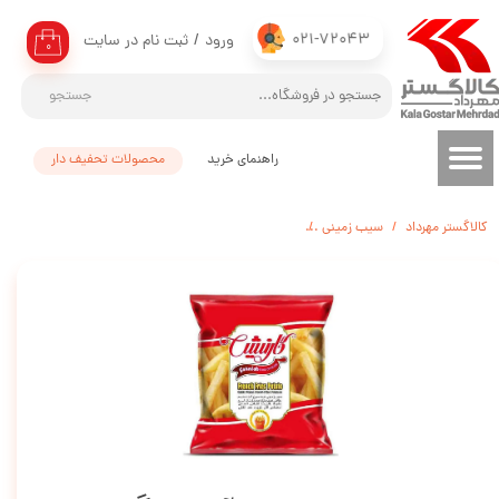
021-72043
ورود
/
ثبت نام در سایت
حساب کاربری من
۰
تغییر گذر واژه
جستجو
سفارشات
راهنمای خرید
محصولات تحفیف دار
خروج از حساب کاربری
کالاگستر مهرداد
سیب زمینی
سیب زمینی نیمه آماده گارنیش (12در12) - 2/5 کیلوگرم