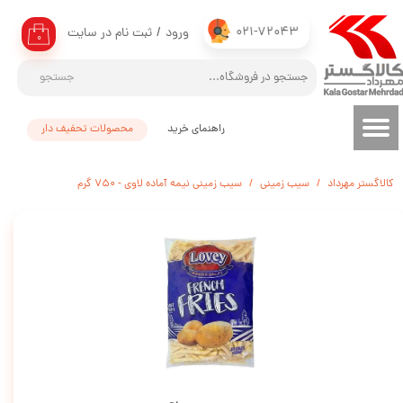
021-72043
ورود
/
ثبت نام در سایت
حساب کاربری من
۰
تغییر گذر واژه
جستجو
سفارشات
راهنمای خرید
محصولات تحفیف دار
خروج از حساب کاربری
کالاگستر مهرداد
سیب زمینی
سیب زمینی نیمه آماده لاوی - 750 گرم