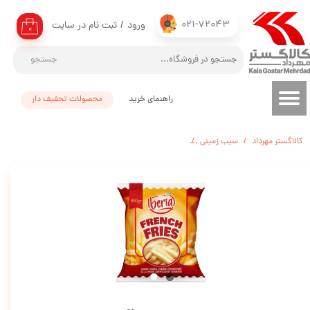
021-72043
ورود
/
ثبت نام در سایت
حساب کاربری من
۰
تغییر گذر واژه
جستجو
سفارشات
راهنمای خرید
محصولات تحفیف دار
خروج از حساب کاربری
کالاگستر مهرداد
سیب زمینی
سیب زمینی نیمه آماده ایبریا (10در10) - 2/5 کیلوگرم