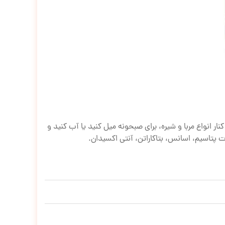
اوی ویتامین A و D هست.شما می‌تونید این محصول رو کنار انواع مربا و شیره، برای صبحونه میل کنید یا آب کنید و
ت پتاسیم، اسانس، بتاکاراتن، آنتی اکسیدان.