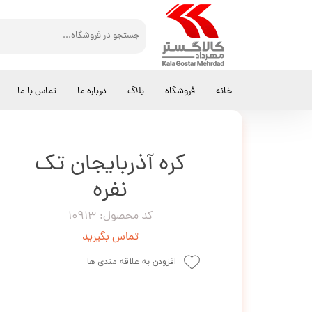
کالاگستر مهرداد
لبنیات
کره آذربایجان تک نفره
خانه
فروشگاه
بلاگ
درباره ما
تماس با ما
کره آذربایجان تک
نفره
کد محصول: 10913
تماس بگیرید
افزودن به علاقه مندی ها