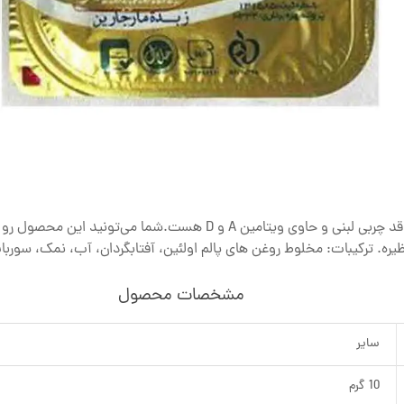
کره گیاهی آذربایجان یه کره خوشمزه و کاملا گیاهی و فاقد چربی لبنی و ح
نظیره. ترکیبات: مخلوط روغن های پالم اولئین، آفتابگردان، آب، نمک، سوربا
مشخصات محصول
سایر
10 گرم