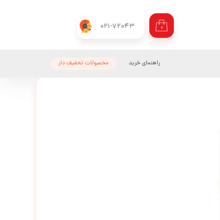
021-72043
۰
راهنمای خرید
محصولات تحفیف دار