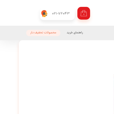
021-72043
۰
راهنمای خرید
محصولات تحفیف دار