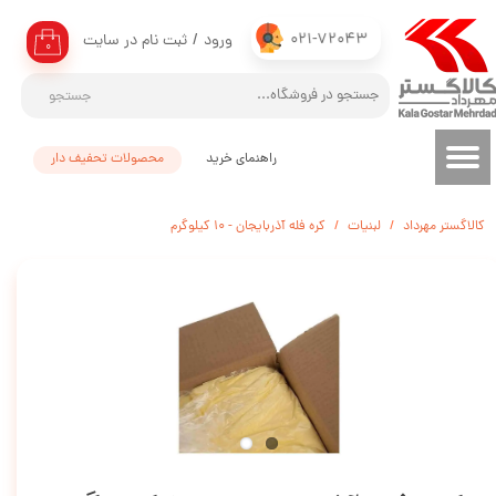
021-72043
ورود
/
ثبت نام در سایت
حساب کاربری من
۰
تغییر گذر واژه
جستجو
سفارشات
راهنمای خرید
محصولات تحفیف دار
خروج از حساب کاربری
کالاگستر مهرداد
لبنیات
کره فله آذربایجان - 10 کیلوگرم