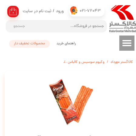
021-72043
ورود
/
ثبت نام در سایت
حساب کاربری من
۰
تغییر گذر واژه
جستجو
سفارشات
راهنمای خرید
محصولات تحفیف دار
خروج از حساب کاربری
کالاگستر مهرداد
وکیوم سوسیس و کالباس
یامی اسنک سالامی بوقلمون 97% سورن - 50 گرم