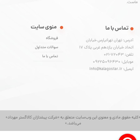
ماست.
منوی سایت
تماس با ما
فروشگاه
آدرس: تهران تهرانپارس خیابان
اتحاد خیابان یازدهم غربی پلاک ۱۷
سوالات متداول
تلفن: 72043-021
تماس با ما
موبایل: 09225096430
ایمیل: info@kalagostar.ir
کلیه حقوق مادی و معنوی این وب‌سایت متعلق به «شرکت پیشتازان کالاگستر مهرداد»
می‌باشد.»