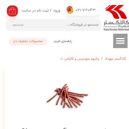
021-72043
ورود
/
ثبت نام در سایت
حساب کاربری من
۰
تغییر گذر واژه
جستجو
سفارشات
راهنمای خرید
محصولات تحفیف دار
خروج از حساب کاربری
کالاگستر مهرداد
وکیوم سوسیس و کالباس
اسنک سالامی گوشت 97% - 250 گرم