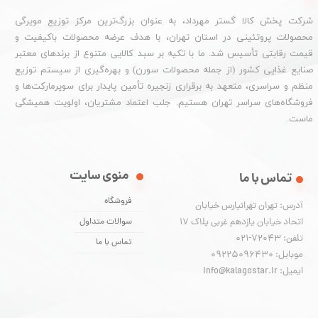
شرکت پخش کالا گستر مهرداد، به عنوان بزرگ‌ترین مرکز توزیع مویرگی
محصولات پروتئینی در استان تهران، با هدف عرضه محصولات باکیفیت و
قیمت رقابتی تأسیس شد. ما با تکیه بر سبد کالایی متنوع از برندهای معتبر
صنایع غذایی کشور (از جمله محصولات سورن) و بهره‌گیری از سیستم توزیع
منظم و سراسری، متعهد به برقراری زنجیره تأمین پایدار برای سوپرمارکت‌ها و
فروشگاه‌های سراسر تهران هستیم. جلب اعتماد مشتریان، اولویت همیشگی
ماست.
منوی سایت
تماس با ما
فروشگاه
آدرس: تهران تهرانپارس خیابان
اتحاد خیابان یازدهم غربی پلاک ۱۷
سوالات متداول
تلفن: 72043-021
تماس با ما
موبایل: 09225096430
ایمیل: info@kalagostar.ir