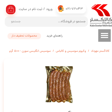
021-72043
ورود
/
ثبت نام در سایت
حساب کاربری من
۰
تغییر گذر واژه
جستجو
سفارشات
راهنمای خرید
محصولات تحفیف دار
خروج از حساب کاربری
کالاگستر مهرداد
وکیوم سوسیس و کالباس
سوسیس انگلیسی سورن - ۵۰۰ گرم