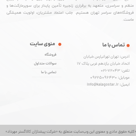
منظم و سراسری، متعهد به برقراری زنجیره تأمین پایدار برای سوپرمارکت‌ها و
فروشگاه‌های سراسر تهران هستیم. جلب اعتماد مشتریان، اولویت همیشگی
ماست.
منوی سایت
تماس با ما
فروشگاه
آدرس: تهران تهرانپارس خیابان
اتحاد خیابان یازدهم غربی پلاک ۱۷
سوالات متداول
تلفن: 72043-021
تماس با ما
موبایل: 09225096430
ایمیل: info@kalagostar.ir
کلیه حقوق مادی و معنوی این وب‌سایت متعلق به «شرکت پیشتازان کالاگستر مهرداد»