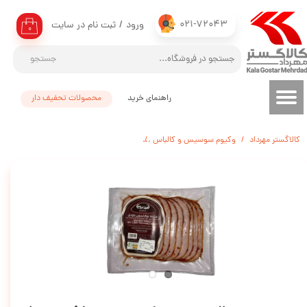
021-72043
ورود
/
ثبت نام در سایت
حساب کاربری من
۰
تغییر گذر واژه
جستجو
سفارشات
راهنمای خرید
محصولات تحفیف دار
خروج از حساب کاربری
کالاگستر مهرداد
وکیوم سوسیس و کالباس
سینه بوقلمون دکوراتیو (فلفلی) سورن - 250 گرم