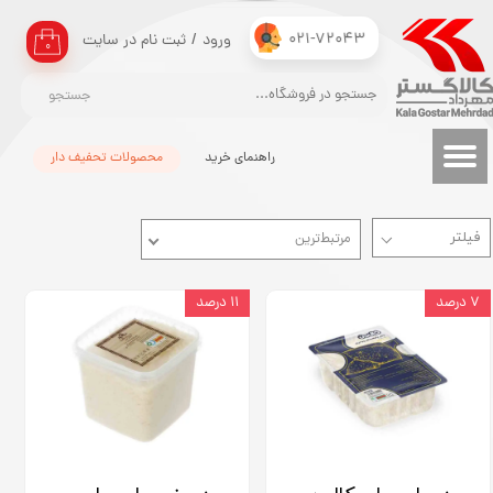
021-72043
ورود
/
ثبت نام در سایت
حساب کاربری من
۰
تغییر گذر واژه
جستجو
سفارشات
راهنمای خرید
محصولات تحفیف دار
خروج از حساب کاربری
مرتبط‌ترین
۷ درصد
۱۱ درصد