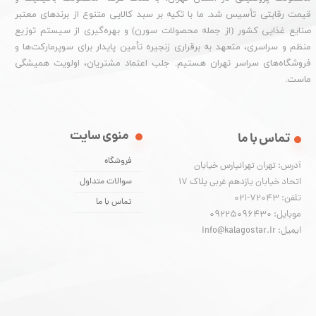
قیمت رقابتی تأسیس شد. ما با تکیه بر سبد کالایی متنوع از برندهای معتبر
صنایع غذایی کشور (از جمله محصولات سورن) و بهره‌گیری از سیستم توزیع
منظم و سراسری، متعهد به برقراری زنجیره تأمین پایدار برای سوپرمارکت‌ها و
فروشگاه‌های سراسر تهران هستیم. جلب اعتماد مشتریان، اولویت همیشگی
ماست.
منوی سایت
تماس با ما
فروشگاه
آدرس: تهران تهرانپارس خیابان
اتحاد خیابان یازدهم غربی پلاک ۱۷
سوالات متداول
تلفن: 72043-021
تماس با ما
موبایل: 09225096430
ایمیل: info@kalagostar.ir