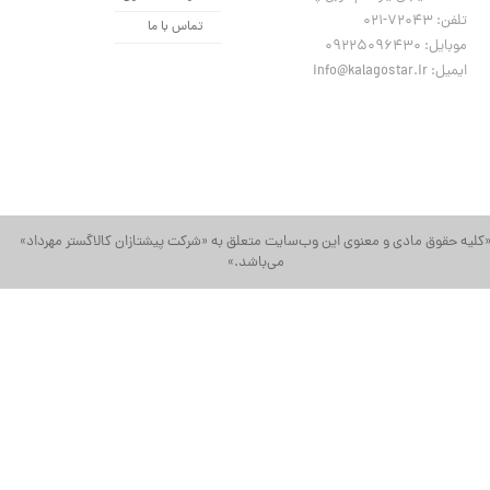
تلفن: 72043-021
تماس با ما
موبایل: 09225096430
ایمیل: info@kalagostar.ir
کلیه حقوق مادی و معنوی این وب‌سایت متعلق به «شرکت پیشتازان کالاگستر مهرداد»
می‌باشد.»