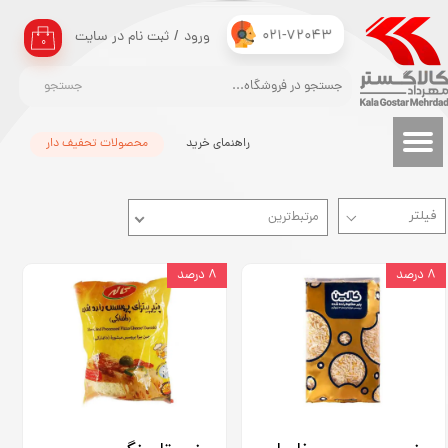
021-72043
ورود
/
ثبت نام در سایت
حساب کاربری من
۰
تغییر گذر واژه
جستجو
سفارشات
راهنمای خرید
محصولات تحفیف دار
خروج از حساب کاربری
مرتبط‌ترین
۸ درصد
۸ درصد