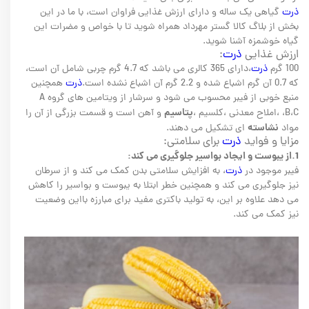
ذرت
گیاهی یک ساله و دارای ارزش غذایی فراوان است، با ما در این
بخش از بلاگ کالا گستر مهرداد همراه شوید تا با خواص و مضرات این
گیاه خوشمزه آشنا شوید.
ارزش غذایی
ذرت
:
100 گرم
ذرت
،دارای 365 کالری می باشد که 4.7 گرم چربی شامل آن است،
که 0.7 آن گرم اشباع شده و 2.2 گرم آن اشباع نشده است.
ذرت
همچنین
منبع خوبی از فیبر محسوب می شود و سرشار از ویتامین های گروه A
پتاسیم
،B،C ،املاح معدنی ،کلسیم ،
و آهن است و قسمت بزرگی از آن را
نشاسته
مواد
ای تشکیل می دهند.
مزایا و فواید
ذرت
برای سلامتی:
1.از
یبوست
و ایجاد
بواسیر
جلوگیری می کند:
فیبر موجود در
ذرت
، به افزایش سلامتی بدن کمک می کند و از سرطان
نیز جلوگیری می کند و همچنین خطر ابتلا به یبوست و بواسیر را کاهش
می دهد علاوه بر این، به تولید باکتری مفید برای مبارزه بااین وضعیت
نیز کمک می کند.