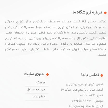
درباره فروشگاه ما
شرکت پخش کالا گستر مهرداد، به عنوان بزرگ‌ترین مرکز توزیع مویرگی
★
★
★
محصولات پروتئینی در استان تهران، با هدف عرضه محصولات باکیفیت و
قیمت رقابتی تأسیس شد. ما با تکیه بر سبد کالایی متنوع از برندهای معتبر
صنایع غذایی کشور (از جمله محصولات سورن) و بهره‌گیری از سیستم توزیع
منظم و سراسری، متعهد به برقراری زنجیره تأمین پایدار برای سوپرمارکت‌ها و
فروشگاه‌های سراسر تهران هستیم. جلب اعتماد مشتریان، اولویت همیشگی
ماست.
منوی سایت
تماس با ما
فروشگاه
آدرس: تهران تهرانپارس خیابان
اتحاد خیابان یازدهم غربی پلاک ۱۷
سوالات متداول
تلفن: 72043-021
تماس با ما
موبایل: 09225096430
ایمیل: info@kalagostar.ir