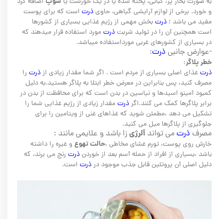
سوپ
به صورت بخار پز، کبابی، پخته شده یا در یک خورشت یا
اضافه کرد
و خورد. برخی از لوازم آرایشی گیاهی، حاوی
ذرت
است که برای پوست
مفید می باشد ؛
ذرت
بخش مهمی از رژیم غذایی بسیاری از کشورها
است همچنین آن را در تولید شربت
ذرت
مورد استفاده قرار میدهند که
در بسیاری از کشورهای غربی مورداستفاده میباشد.
-عوارض جانبی
ذرت
:
خطر پلاگر:
ذرت
غذای اصلی بسیاری از مردم است . اگر شما مقدار زیادی از
ذرت
را
مصرف کنید، پس بنابراین در معرض خطر ابتلا به پلاگر هستید.به دلیل
کمبود آمینو اسیدها و نیاسین در بدن است که برای محافظت از بدن در
برابر پلاگرها کمک می کنند.اگر
ذرت
مقدار زیادی از رژیم غذایی شما را
تشکیل می دهد ،مطمئن شوید که غذاهای غنی از ویتامین را برای
جلوگیری از پلاگرها میل می کنید.
آلرژی
مصرف
ذرت
می تواند
زا باشد و علایمی مانند :
حالت تهوع
خارش روی پوست، تورم غشای مخاطی ،
و غیره را داشته
باشد ،بسیاری از افراد از حمله آسم بعد از خوردن
ذرت
رنج می برند، که
دلیل اصلی آن پروتئین قابل جذب موجود در
ذرت
است.