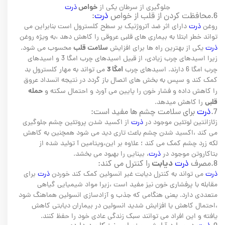
خواص
جلوگیری از سرطان یکی از
ذرت
6.محافظت کردن از قلب از خواص
ذرت
:
روغن
ذرت
دارای اثر ضد آتروژنیک بر سطح کلسترول است بنابراین می
تواند خطر ابتلا به بیماری های قلبی عروقی را کاهش دهد ،به ویژه روغن
سلامت قلب
ذرت
یکی از بهترین راه ها برای افزایش
محسوب می شود.
زیرا اسیدهای چرب زیادی، از قبیل اسیدهای چرب امگا 3 و اسیدهای
امگا 3
چرب امگا 6 دارند. اسیدهای چرب
می تواند به مهار کلسترول بد
کمک کند و سپس به بخش های اتصال باز گردد در نتیجه انسداد عروق
حمله
را کاهش داده و فشار خون را پایین می آورد و احتمال سکته و
قلبی
را کاهش میدهد.
7.
ذرت
برای سلامت چشم ها مفید است:
زئازانتین لوتئین موجود در
ذرت
از اکسید شدن پروتئین چشم جلوگیری
می کند ،اکسید شدن چشم باعث تاری دید می شود همچنین به کاهش
لکه زرد چشم کمک می کند ؛ علاوه بر این،ویتامین آ تولید شده از
بتاکاروتن موجود در
ذرت
، بینایی را بهبود می بخشد.
دیابت
8.مصرف
ذرت
را کنترل می کند:
ذرت
می تواند به کنترل دیابت غیر انسولین کمک کند خوردن
ذرت
برای
مقابله با پرفشاری خون نیز مفید است ،زیرا مواد شیمیایی گیاهی
متعددی دارد. یعنی هنگامی که جذب و آزادسازی انسولین هماهنگ شود
،احتمال کاهش یا افزایش شدید انسولین در بیماران دیابتی کاهش
یافته و این افراد می توانند سبک زندگی عادی خود را حفظ کنند.