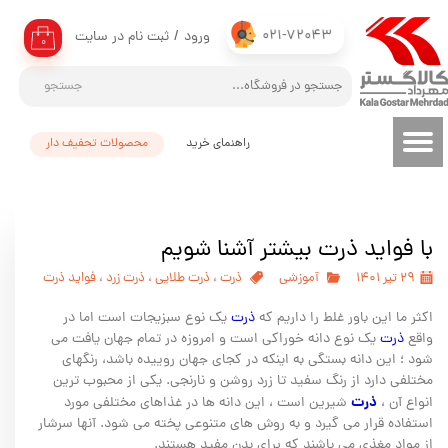
021-72043
ورود
/
ثبت نام در سایت
حساب کاربری من
۰
تغییر گذر واژه
جستجو
سفارشات
راهنمای خرید
محصولات تحفیف دار
خروج از حساب کاربری
با فواید ذرت بیشتر آشنا شویم
۲۹ تیر ۱۴۰۱
آموزشی
ذرت
،
ذرت طلایی
،
ذرت زرد
،
فواید ذرت
اکثر ما این باور غلط را داریم که
ذرت
یک نوع سبزیجات است اما در
واقع
ذرت
یک نوع دانه خوراکی است و امروزه در تمام جهان یافت می
شود ؛ این دانه بستگی به اینکه در کجای جهان روییده باشد، رنگهای
مختلفی دارد از رنگ سفید تا زرد روشن و نارنجی. یکی از محبوب ترین
ذرت
انواع آن ،
شیرین است ، این دانه ها در غذاهای مختلفی مورد
استفاده قرار می گیرد و به روش های متنوعی پخته می شود. آنها سرشار
از مواد مغذی می باشند که برای بدن مفید هستند.