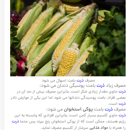
مصرف
ذرت
باعث اسهال می شود
مصرف زیاد
ذرت
باعث پوسیگی دندان می شود:
ذرت
حاوی مقدار زیادی شکر است، بنابراین مصرف بیش از حد آن در
بعضی افراد، باعث پوسیدگی دندانها می شود اما این یکی از عوارض نادر
ذرت
است.
پوکی استخوان
مصرف
ذرت
باعث
می شود:
ذرت
حاوی کلسیم بسیار کمی است، بنابراین افرادی که وابسته به این
رژیم هستند، ممکن است که از پوکی استخوان رنج ببرند پس حتما
ذرت
مواد غذایی
را همراه با
سرشار از کلسیم مصرف نماید.