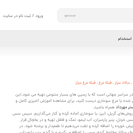
جستجو
ورود
/
ثبت نام در سایت
حساب کاربری من
تغییر گذر واژه
استخدام
سفارشات
خروج از حساب کاربری
،
سالاد سزار
،
فیله مرغ
،
فیله مرغ سزار
ر در سراسر جهانی است که با رسپی های بسیار متنوعی تهیه می شود.این
ریل شده یا مرغ سوخاری درست کنید، برای مشاهده آموزش آشپزی کامل و
ستر مهرداد
همراه باشید.
از روش‌های گریل، آبپز، یا سوخاری آماده کرده و کنار می‌گذاریم. سپس سس
 خردل، پنیر پارمیزان، آب لیمو، نمک و فلفل تهیه و در یخچال قرار
رش خورده را اضافه کرده و تفت می‌دهیم تا طعم‌دار و برشته شود. در
ف سالاد مخلوط کرده، سس را اضافه می‌کنیم و با گردو، پنیر پارمیزان،