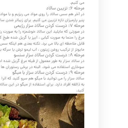
می کنیم.
مرحله ۶: تزیین سالاد
در آخر هم سس سالاد را روی مواد می ریزیم و با مواد
پنیر پارمیزان تازه تزیین می کنیم. برای زیباتر شدن س
مرحله ۷: درست کردن سالاد سزار رژیمی
در صورتی که مایلید این سالاد خوشمزه را به صورت رژ
مرغ را حتما به صورت کبابی ، آبپز یا گریل شده طبخ ک
قابل ملاحظه ای بالا می برد. نکته بعدی هم اینکه سس 
مایونز از ترکیب روغن زیتون ، آب لیمو ترش یا سرکه ب
مرحله ۸: درست کردن سالاد سزار سنسو
در سالاد سزار به طور معمول از فیله مرغ گریل شده ا
سوخاری استفاده می شود. البته در برخی رستوران ها
مرحله ۹: درست کردن سالاد سزار با میگو
سالاد سزار را می توانید با میگو هم سرو کنید که آنرا
به ذائقه افراد دارد. برای استفاده از میگو در این سا
کنید.