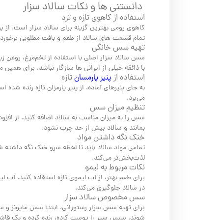
دانستنی ها و نکات سالاد سزار
استفاده از کاهوی تازه و ترد
کاهوی رومی بهترین گزینه برای سالاد سزار است. از برگ‌
تمام قسمت های سالاد از طعم و بافت مطلوبی برخوردا
تهیه سس خانگی
سس سالاد سزار اصلی با استفاده از تخم‌مرغ، روغن ز
با ذائقه خیلی از ایرانی ها سازگار نباشد، برای همی
استفاده از
پنیر پارمسان
تازه
به جای پنیرهای آماده، از پنیر پارمزان تازه رنده شده ا
می‌برد.
تنظیم میزان سس
سس را به میزان مناسب به سالاد اضافه کنید. از افز
بمانند و سالاد بیش از حد چرب نشود.
خنک نگه داشتن مواد
تمامی مواد سالاد باید تا لحظه سرو خنک نگه داشته شو
لذت‌بخش‌تر می‌کند.
نکات مربوط به لیمو
برای طعم بهتر، از آب لیموی تازه استفاده کنید. آب ل
در سالاد جلوگیری می‌کند.
سس مخصوص سالاد سزار
برای تهیه سس سزار رستورانی، ابتدا سس مایونز و س
شوند. سپس سیر را پوست کرده، رنده کرده و یک قاشق چ