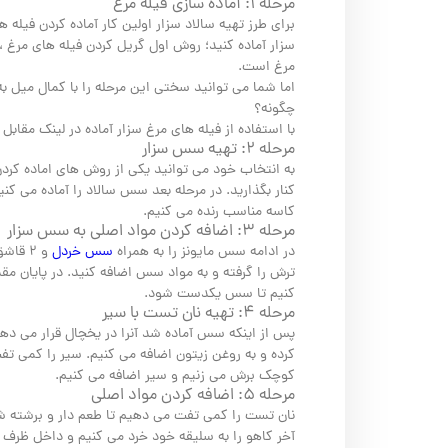
مرحله ۱: آماده سازی فیله مرغ
برای طرز تهیه سالاد سزار اولین کار آماده کردن فیله
سزار آماده کنید؛ روش اول گریل کردن فیله های مرغ 
مرغ است.
اما شما می توانید سختی این مرحله را با کمال میل به 
چگونه؟
با استفاده از فیله های مرغ سزار آماده در لینک مقابل
ف
مرحله ۲: تهیه سس سزار
به انتخاب خود می توانید یکی از روش های اماده کردن 
کنار بگذارید. در مرحله بعد سس سالاد را آماده می کنی
کاسه مناسب رنده می کنیم.
مرحله ۳: اضافه کردن مواد اصلی به سس سزار
در ادامه سس مایونز را به همراه
سس خردل
و ۲ قاشق غذاخوری از
ترش را گرفته و به مواد سس اضافه کنید. در پایان 
کنیم تا سس یکدست شود.
مرحله ۴: تهیه نان تست با سیر
پس از اینکه سس آماده شد آنرا در یخچال قرار می دهیم
کرده و به روغن زیتون اضافه می کنیم. سیر را کمی 
کوچک برش می زنیم و سیر اضافه می کنیم.
مرحله ۵: اضافه کردن مواد اصلی
نان تست را کمی تفت می دهیم تا طعم دار و برشته شود
آخر کاهو را به سلیقه خود خرد می کنیم و داخل ظرف س