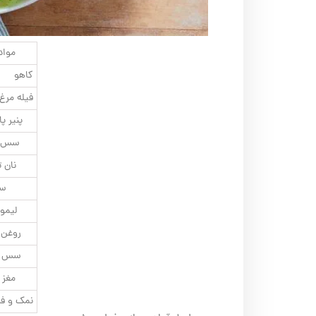
مواد 
کاهو
فیله مرغ
پنیر پا
سس خ
نان 
سی
لیمو
روغن 
سس ما
مغز 
نمک و فل