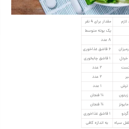
لازم
مقدار برای 4 نفر
یک بوته متوسط
۸ عدد
رمیزان
۶ قاشق غذاخوری
ردل
۱ قاشق چایخوری
تست
۲ عدد
ر
۲ عدد
 ترش
۱ عدد
زیتون
¼ فنجان
یونز
¾ فنجان
گردو
۱ قاشق غذاخوری
فل سیاه
به اندازه کافی