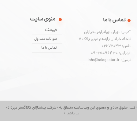
منوی سایت
تماس با ما
فروشگاه
آدرس: تهران تهرانپارس خیابان
اتحاد خیابان یازدهم غربی پلاک ۱۷
سوالات متداول
تلفن: 72043-021
تماس با ما
موبایل: 09225096430
ایمیل: info@kalagostar.ir
کلیه حقوق مادی و معنوی این وب‌سایت متعلق به «شرکت پیشتازان کالاگستر مهرداد»
می‌باشد.»