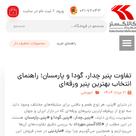
021-72043
ورود
/
ثبت نام در سایت
حساب کاربری من
۰
تغییر گذر واژه
جستجو
سفارشات
راهنمای خرید
محصولات تحفیف دار
خروج از حساب کاربری
تفاوت پنیر چدار، گودا و پارمسان؛ راهنمای
انتخاب بهترین پنیر ورقه‌ای
۲۱ مرداد ۱۴۰۴
آموزشی
در دنیای #پنیر، هر نوع طعم و بافتی برای سلیقه‌های مختلف وجود دارد.
سه نوع از پرطرفدارترین پنیرهای ورقه‌ای که در بازار ایران و جهان
#پنیر_چدار، #پنیر_گودا و #پنیر_پارمسان
محبوبیت زیادی دارند،
هستند.
#کالاگستر_مهرداد
در این مطلب از
به بررسی دقیق تفاوت‌های آن‌ها
#ماردینی
می‌پردازیم و همچنین می‌گوییم چرا برند
در صدر فروش این