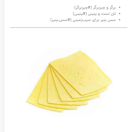
برگر و چیزبرگر (#چیزبرگر)
نان تست و پنینی (#پنینی)
سس پنیر برای سیب‌زمینی (#سس_پنیر)