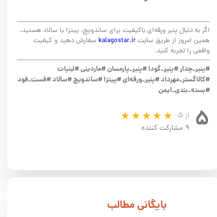
اگر به دنبال پنیر ورقه‌ای باکیفیت برای ساندویچ، پیتزا یا سالاد هستید،
همین امروز از طریق سایت
kalagostar.ir
سفارش دهید و کیفیت
واقعی را تجربه کنید.
#پنیر_چدار #پنیر_گودا #پنیر_پارمسان #ماردینی #لبنیات
#کالاگستر_مهرداد #پنیر_ورقه‌ای #پیتزا #ساندویچ #سالاد #فست_فود
#بسته_بندی_ایمن
۵
از ۵
۹ مشارکت کننده
​بایگانی مطالب