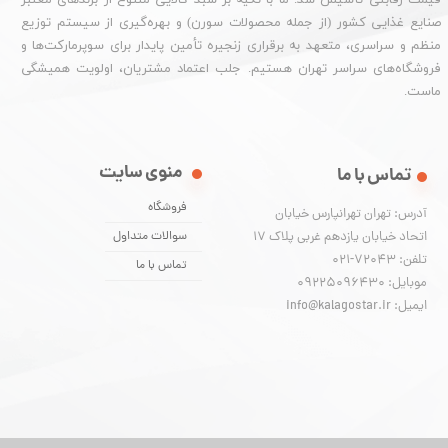
قیمت رقابتی تأسیس شد. ما با تکیه بر سبد کالایی متنوع از برندهای معتبر
صنایع غذایی کشور (از جمله محصولات سورن) و بهره‌گیری از سیستم توزیع
منظم و سراسری، متعهد به برقراری زنجیره تأمین پایدار برای سوپرمارکت‌ها و
فروشگاه‌های سراسر تهران هستیم. جلب اعتماد مشتریان، اولویت همیشگی
ماست.
منوی سایت
تماس با ما
فروشگاه
آدرس: تهران تهرانپارس خیابان
اتحاد خیابان یازدهم غربی پلاک ۱۷
سوالات متداول
تلفن: 72043-021
تماس با ما
موبایل: 09225096430
ایمیل: info@kalagostar.ir