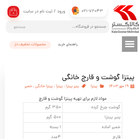
021-72043
ورود
/
ثبت نام در سایت
حساب کاربری من
۰
تغییر گذر واژه
جستجو
سفارشات
راهنمای خرید
محصولات تحفیف دار
خروج از حساب کاربری
پیتزا گوشت و قارچ خانگی
۱۹ مهر ۱۴۰۳
پیتزا
پنیر پیتزا
،
پیتزا
،
پیتزا خانگی
،
خمیر
مواد لازم برای تهیه پیتزا گوشت و قارچ
گوشت چرخ کرده
۳۵۰ گرم
پنیر پیتزا
۵۰۰ گرم
خمیر آماده
۱ بسته
قارچ
۴عدد