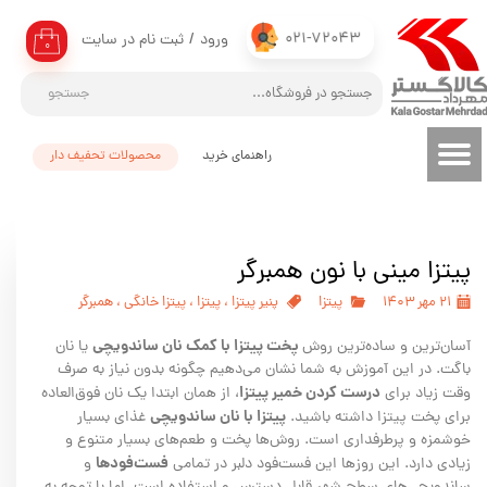
021-72043
ورود
/
ثبت نام در سایت
حساب کاربری من
۰
تغییر گذر واژه
جستجو
سفارشات
راهنمای خرید
محصولات تحفیف دار
خروج از حساب کاربری
پیتزا مینی با نون همبرگر
۲۱ مهر ۱۴۰۳
پیتزا
پنیر پیتزا
،
پیتزا
،
پیتزا خانگی
،
همبرگر
پخت پیتزا با کمک نان ساندویچی
آسان‌ترین و ساده‌ترین روش
یا نان
باگت. در این آموزش به شما نشان می‌دهیم چگونه بدون نیاز به صرف
درست کردن خمیر پیتزا
وقت زیاد برای
، از همان ابتدا یک نان فوق‌العاده
پیتزا با نان ساندویچی
برای پخت پیتزا داشته باشید.
غذای بسیار
خوشمزه و پرطرفداری است. روش‌ها پخت و طعم‌های بسیار متنوع و
فست‌فودها
زیادی دارد. این روزها این فست‌فود دلبر در تمامی
و