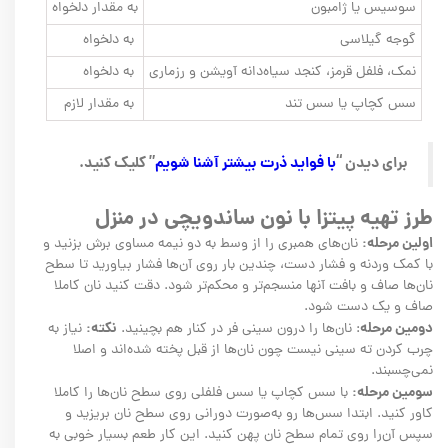
سوسیس یا ژامبون
به مقدار دلخواه
گوجه گیلاسی
به دلخواه
نمک، فلفل قرمز، کنجد سیاه‌دانه آویشن و رزماری
به دلخواه
سس کچاپ یا سس تند
به مقدار لازم
برای دیدن “
با فواید ذرت بیشتر آشنا شویم
” کلیک کنید.
طرز تهیه پیتزا با نون ساندویچی در منزل
اولین مرحله:
نان‌های همبری را از وسط به دو نیمه مساوی برش بزنید و
با کمک وردنه و فشار دست، چندین بار روی آن‌ها فشار بیاورید تا سطح
نان‌ها صاف و بافت آنها منسجم‌تر و محکم‌تر شود. دقت کنید نان کاملا
صاف و یک‌ دست شود.
دومین مرحله
نکته:
: نان‌ها را درون سینی فر در کنار هم بچینید.
نیاز به
چرب کردن ته سینی نیست چون نان‌ها از قبل پخته شده‌اند و اصلا
نمی‌چسبند.
سومین مرحله:
با سس کچاپ یا سس فلفلی روی سطح نان‌ها را کاملا
کاور کنید. ابتدا سس‌ها رو به‌صورت دورانی روی سطح نان بریزید و
سپس آن‌را روی تمام سطح نان پهن کنید. این کار طعم بسیار خوبی به