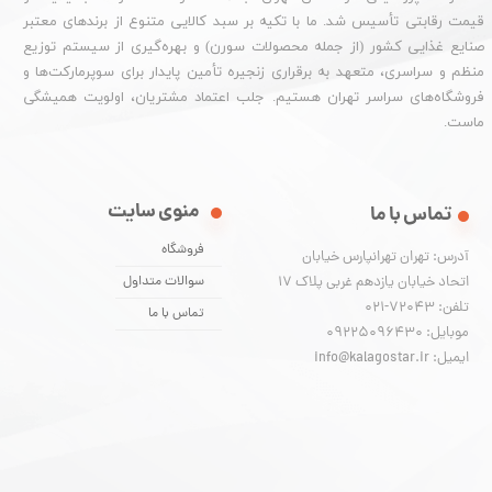
قیمت رقابتی تأسیس شد. ما با تکیه بر سبد کالایی متنوع از برندهای معتبر
صنایع غذایی کشور (از جمله محصولات سورن) و بهره‌گیری از سیستم توزیع
منظم و سراسری، متعهد به برقراری زنجیره تأمین پایدار برای سوپرمارکت‌ها و
فروشگاه‌های سراسر تهران هستیم. جلب اعتماد مشتریان، اولویت همیشگی
ماست.
منوی سایت
تماس با ما
فروشگاه
آدرس: تهران تهرانپارس خیابان
اتحاد خیابان یازدهم غربی پلاک ۱۷
سوالات متداول
تلفن: 72043-021
تماس با ما
موبایل: 09225096430
ایمیل: info@kalagostar.ir