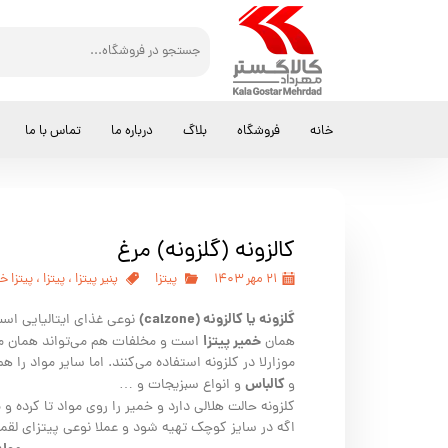
خانه
فروشگاه
بلاگ
درباره ما
تماس با ما
کالزونه (گلزونه) مرغ
۲۱ مهر ۱۴۰۳
پیتزا
پنیر پیتزا
،
پیتزا
،
پیتزا خ
کَلزونه یا کالزونه (calzone)
نوعی غذای ایتالیایی اس
خمیر پیتزا
همان
است و مخلفات هم می‌تواند همان مخلف
موزارلا در کلزونه استفاده می‌کنند. اما سایر مواد ر
کالباس
و
و انواع سبزیجات و …
کلزونه حالت هلالی دارد و خمیر را روی مواد تا کرده و 
اگه در سایز کوچک تهیه شود و عملا نوعی پیتزای لق