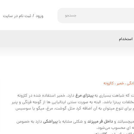
جستجو
ورود
/
ثبت نام در سایت
حساب کاربری من
تغییر گذر واژه
استخدام
سفارشات
خروج از حساب کاربری
انگی
،
خمیر
،
کالزونه
پیتزای مرغ
ت که شباهت بسیاری به
دارد. خمیر استفاده شده در کلزونه
ات پیتزا باشد. البته به صورت سنتی ایتالیایی ها از گوجه فرنگی و پنیر
ا هم برای تنوع میتوان به آن اضافه کرد مثل گوشت، مرغ، میگو یا سوسیس
داخل فر میپزند
پیراشکی
میچسبانند و
و شکلی مشابه با
دارد به خصوص
مه ای محسوب می‌شود.