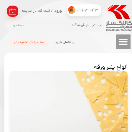
021-72043
ورود
/
ثبت نام در سایت
حساب کاربری من
۰
تغییر گذر واژه
جستجو
سفارشات
راهنمای خرید
محصولات تحفیف دار
خروج از حساب کاربری
انواع پنیر ورقه