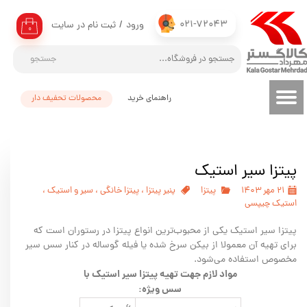
021-72043
ورود
/
ثبت نام در سایت
حساب کاربری من
۰
تغییر گذر واژه
جستجو
سفارشات
راهنمای خرید
محصولات تحفیف دار
خروج از حساب کاربری
پیتزا سیر استیک
۲۱ مهر ۱۴۰۳
پیتزا
پنیر پیتزا
،
پیتزا خانگی
،
سیر و استیک
،
استیک چیپسی
پیتزا سیر استیک یکی از محبوب‌ترین انواع پیتزا در رستوران است که
برای تهیه آن معمولا از بیکن سرخ شده یا فیله گوساله در کنار سس سیر
مخصوص استفاده می‌شود.
مواد لازم جهت تهیه پیتزا سیر استیک با
سس ویژه: