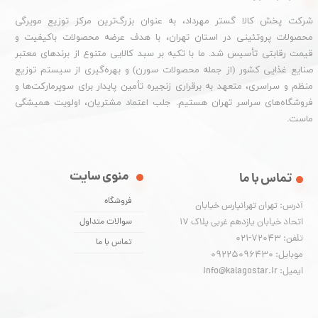
شرکت پخش کالا گستر مهرداد، به عنوان بزرگ‌ترین مرکز توزیع مویرگی
محصولات پروتئینی در استان تهران، با هدف عرضه محصولات باکیفیت و
قیمت رقابتی تأسیس شد. ما با تکیه بر سبد کالایی متنوع از برندهای معتبر
صنایع غذایی کشور (از جمله محصولات سورن) و بهره‌گیری از سیستم توزیع
منظم و سراسری، متعهد به برقراری زنجیره تأمین پایدار برای سوپرمارکت‌ها و
فروشگاه‌های سراسر تهران هستیم. جلب اعتماد مشتریان، اولویت همیشگی
ماست.
منوی سایت
تماس با ما
فروشگاه
آدرس: تهران تهرانپارس خیابان
اتحاد خیابان یازدهم غربی پلاک ۱۷
سوالات متداول
تلفن: 72043-021
تماس با ما
موبایل: 09225096430
ایمیل: info@kalagostar.ir