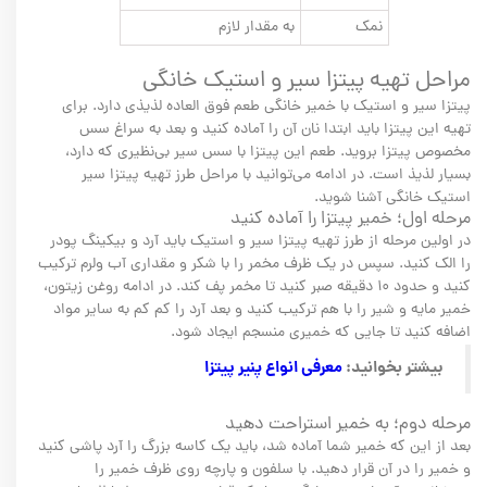
نمک
به مقدار لازم
مراحل تهیه پیتزا سیر و استیک خانگی
پیتزا سیر و استیک با خمیر خانگی طعم فوق العاده لذیذی دارد. برای
تهیه این پیتزا باید ابتدا نان آن را آماده کنید و بعد به سراغ سس
مخصوص پیتزا بروید. طعم این پیتزا با سس سیر بی‌نظیری که دارد،
بسیار لذیذ است. در ادامه می‌توانید با مراحل طرز تهیه پیتزا سیر
استیک خانگی آشنا شوید.
مرحله اول؛ خمیر پیتزا را آماده کنید
در اولین مرحله از طرز تهیه پیتزا سیر و استیک باید آرد و بیکینگ پودر
را الک کنید. سپس در یک ظرف مخمر را با شکر و مقداری آب ولرم ترکیب
کنید و حدود ۱۰ دقیقه صبر کنید تا مخمر پف کند. در ادامه روغن زیتون،
خمیر مایه و شیر را با هم ترکیب کنید و بعد آرد را کم کم به سایر مواد
اضافه کنید تا جایی که خمیری منسجم ایجاد شود.
بیشتر بخوانید:
معرفی انواع پنیر پیتزا
مرحله دوم؛ به خمیر استراحت دهید
بعد از این که خمیر شما آماده شد، باید یک کاسه بزرگ را آرد پاشی کنید
و خمیر را در آن قرار دهید. با سلفون و پارچه روی ظرف خمیر را