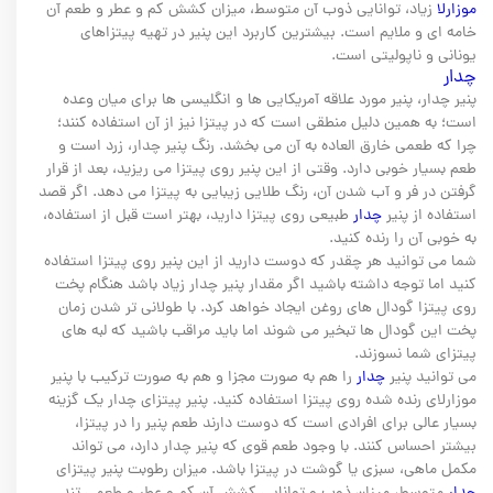
موزارلا
زیاد، توانایی ذوب آن متوسط، میزان کشش کم و عطر و طعم آن
خامه ای و ملایم است. بیشترین کاربرد این پنیر در تهیه پیتزاهای
یونانی و ناپولیتی است.
چدار
پنیر چدار، پنیر مورد علاقه آمریکایی ها و انگلیسی ها برای میان وعده
است؛ به همین دلیل منطقی است که در پیتزا نیز از آن استفاده کنند؛
چرا که طعمی خارق العاده به آن می بخشد. رنگ پنیر چدار، زرد است و
طعم بسیار خوبی دارد. وقتی از این پنیر روی پیتزا می ریزید، بعد از قرار
گرفتن در فر و آب شدن آن، رنگ طلایی زیبایی به پیتزا می دهد. اگر قصد
استفاده از پنیر
چدار
طبیعی روی پیتزا دارید، بهتر است قبل از استفاده،
به خوبی آن را رنده کنید.
شما می توانید هر چقدر که دوست دارید از این پنیر روی پیتزا استفاده
کنید اما توجه داشته باشید اگر مقدار پنیر چدار زیاد باشد هنگام پخت
روی پیتزا گودال های روغن ایجاد خواهد کرد. با طولانی تر شدن زمان
پخت این گودال ها تبخیر می شوند اما باید مراقب باشید که لبه های
پیتزای شما نسوزند.
می توانید پنیر
چدار
را هم به صورت مجزا و هم به صورت ترکیب با پنیر
موزارلای رنده شده روی پیتزا استفاده کنید. پنیر پیتزای چدار یک گزینه
بسیار عالی برای افرادی است که دوست دارند طعم پنیر را در پیتزا،
بیشتر احساس کنند. با وجود طعم قوی که پنیر چدار دارد، می تواند
مکمل ماهی، سبزی یا گوشت در پیتزا باشد. میزان رطوبت پنیر پیتزای