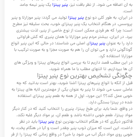
به آن اضافه می شود. از نظر بافت نیز،
پنیر پیتزا
یک پنیر نیمه جامد
است.
در ایران، به طور کلی دو نوع
پنیر پیتزا
تولید می گردد: پنیر موزارلا و پنیر
پروسس. در هنگام انتخاب یک پنیر پیتزای خوب، بحث سلیقه نیز مطرح
است؛ چرا که هر فردی ممکن است از نوع خاصی از پنیر، لذت بیشتری
ببرد. در ایران، بیشتر مردم پنیر موزارلا یا همان پنیری که کش فراوانی
دارد را به عنوان
پنیر پیتزا
ی اصلی می شناسند؛ در حالی که این پنیر انواع
گوناگونی دارد و می توان آن را هم به صورت مجزا و به صورت ترکیب با
موزارلا استفاده کرد.
در این مطلب قصد داریم تا به بررسی انواع پنیرهای پیتزا و ویژگی های
آن ها بپردازیم. تا انتهای مطلب با ما همراه شوید.
چگونگی تشخیص بهترین نوع پنیر پیتزا
قبل از آنکه با انواع پنیرهای پیتزا آشنا شوید، بهتر است بدانید که چه
عاملی سبب می شوند تا پنیر به عنوان یکی از مهمترین لایه های پیتزا به
خوبی عمل کند؟؟ این مورد، اول از همه به طعم پنیر پیتزای استفاده
شده در پیتزا بستگی دارد.
در واقع، شما باید برای طبخ پیتزا، پنیری را انتخاب کنید که در کنار دیگر
مواد پیتزا، طعم خوبی داشته باشد و طعم آن، بر مواد دیگر غلبه نکند.
فاکتور دیگری که در هنگام انتخاب بهترین نوع
پنیر پیتزا
باید در نظر
داشت، این است که میزان ذوب پنیر چقدر است و آیا در هنگام پخت، به
خوبی روی مواد دیگر آب می شود یا خیر؟ در واقع زمانی که پیتزا را از فر