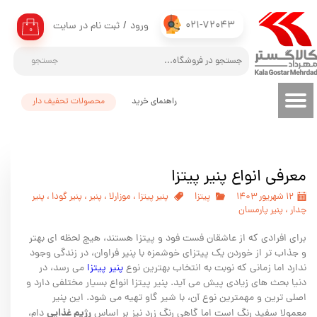
021-72043
ورود
/
ثبت نام در سایت
حساب کاربری من
۰
تغییر گذر واژه
جستجو
سفارشات
راهنمای خرید
محصولات تحفیف دار
خروج از حساب کاربری
معرفی انواع پنیر پیتزا
۱۲ شهریور ۱۴۰۳
پیتزا
پنیر پیتزا
،
موزارلا
،
پنیر
،
پنیر گودا
،
پنیر
چدار
،
پنیر پارمسان
برای افرادی که از عاشقان فست فود و پیتزا هستند، هیچ لحظه ای بهتر
و جذاب تر از خوردن یک پیتزای خوشمزه با پنیر فراوان، در زندگی وجود
ندارد اما زمانی که نوبت به انتخاب بهترین نوع
پنیر پیتزا
می رسد، در
دنیا بحث های زیادی پیش می آید. پنیر پیتزا انواع بسیار مختلفی دارد و
اصلی ترین و مهمترین نوع آن، با شیر گاو تهیه می شود. این پنیر
رژیم غذایی
معمولا سفید رنگ است اما گاهی رنگ زرد نیز بر اساس
دام،