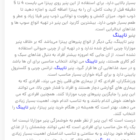
بسیار بالایی دارد. برای استفاده از این پنیر روی پیتزا می بایست 4 تا 5
دقیقه قبل از پخت کامل، آن را به پیتزا اضافه کنید و اجازه دهید تا
ذوب شود. میزان کشش و رطوبت و توانایی ذوب پنیر فیلا زیاد و عطر و
طعم بسیار خوبی دارد. بیشترین کاربرد این پنیر در تهیه انواع سوپ ها و
غذاهای ایتالیایی است.
پنیر
تاپینگ
پنیر تاپینگ، یکی دیگر از انواع پنیرهای پیتزا می‌باشد که بر خلاف پنیر
موزارلا چربی اشباع شده ندارد و در تهیه آن از چربی حیوانی استفاده
نشده است. از آن جایی که امروزه بیشتر افراد به دنبال غذاهای سبک و
کم کالری هستند، پنیر
تاپینگ
می تواند انتخاب مناسبی برای آن ها باشد
و در سبد غذاهایی آن ها قرار گیرد. پنیر
تاپینگ
، ترانس چربی و کلسترول
پایینی دارد و برای گیاه خواران بسیار مناسب است.
ورزشکاران، افرادی که از بیماری های قلبی رنج می برند، افرادی که به
بیماری های گوارشی دچار هستند و افراد با فشار خون بالا، می توانند
این پنیر را جایگزین پنیرهای چرب موزارلا کنند. همچنین افرادی که می
خواهند خوش اندام باشند و به تناسب اندام خود، اهمیت بسیار زیادی
می دهند، بهتر است که همیشه در هنگام خرید پنیر پیتزا، پنیر
تاپینگ
را
انتخاب کنند.
درست است که این پنیر از نظر طعم به خوشمزگی پنیر موزارلا نیست اما
یک راه حل مناسب برای افرادی است که نمی توانند چشمشان را از غذای
دلخواه خود بردارند و به سلامتی و تناسب اندامشان اهمیت بسیار زیادی