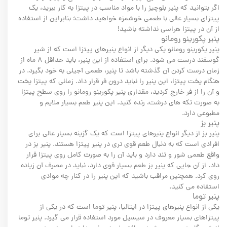
اگر بتوانید که پنیر بلوچیز را با مواد مناسب در پیتزا به کار ببرید، یک
پیتزای بسیار عالی با طعمی خوشمزه خواهید داشت؛ بنابراین از استفاده
از آن در پیتزا هراسی نداشته باشید!
پنیر پکورینو رومانو
پنیر پکورینو رومانو یکی دیگر از انواع پنیرهای پیتزا است که از شیر
گوسفند درست می شود. برای استفاده از این پنیر، باید حداقل ۸ ماه از
زمان درست کردن آن گذشته باشد تا پنیر، طعمی آجیلی به خود بگیرد. در
هنگام پخت پیتزا، این پنیر را نباید درون فر قرار داد. زمانی که پیتزا پخت
و آن را از فر خارج کردید، مقداری پنیر پکورینو رومانو را روی سطح پیتزا
به صورت تکه های درشت، رنده کنید. این پنیر طعم بسیار ملایم و
مطبوعی دارد.
پنیر بز
پنیر بز از دیگر انواع پنیرهای پیتزا است که یک گزینه بسیار عالی برای
افرادی است که به دنبال طعم قوی تری در پنیر پیتزا هستند. پنیر بز در
واقع طعمی شور و تند دارد و باید آن را به صورت کامل روی پیتزا قرار
داد. از آن جایی که پنیر بز طعم بسیار قوی دارد، نباید در مصرف آن زیاده
روی کرد. همچنین مراقب باشید که این پنیر را در کنار چه موادی
استفاده می کنید.
پنیر توما
یکی از انواع پنیرهای پیتزا در ایتالیا، پنیر توما است که در یکی از
پیتزاهای بسیار معروف در سیسیل مورد استفاده قرار می گیرد. پنیر توما