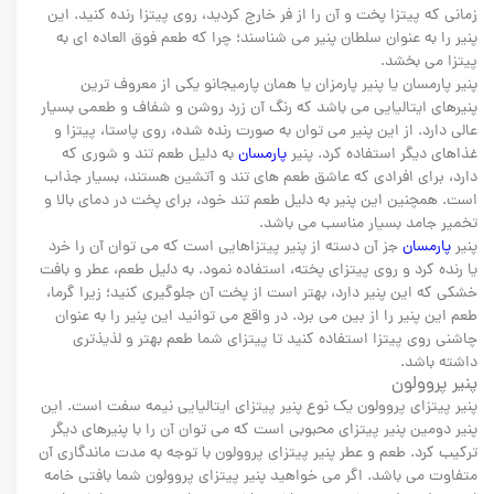
زمانی که پیتزا پخت و آن را از فر خارج کردید، روی پیتزا رنده کنید. این
پنیر را به عنوان سلطان پنیر می شناسند؛ چرا که طعم فوق العاده ای به
پیتزا می بخشد.
پنیر پارمسان یا پنیر پارمزان یا همان پارمیجانو یکی از معروف ترین
پنیرهای ایتالیایی می باشد که رنگ آن زرد روشن و شفاف و طعمی بسیار
عالی دارد. از این پنیر می توان به صورت رنده شده، روی پاستا، پیتزا و
غذاهای دیگر استفاده کرد. پنیر
پارمسان
به دلیل طعم تند و شوری که
دارد، برای افرادی که عاشق طعم های تند و آتشین هستند، بسیار جذاب
است. همچنین این پنیر به دلیل طعم تند خود، برای پخت در دمای بالا و
تخمیر جامد بسیار مناسب می باشد.
پنیر
پارمسان
جز آن دسته از پنیر پیتزاهایی است که می توان آن را خرد
یا رنده کرد و روی پیتزای پخته، استفاده نمود. به دلیل طعم، عطر و بافت
خشکی که این پنیر دارد، بهتر است از پخت آن جلوگیری کنید؛ زیرا گرما،
طعم این پنیر را از بین می برد. در واقع می توانید این پنیر را به عنوان
چاشنی روی پیتزا استفاده کنید تا پیتزای شما طعم بهتر و لذیذتری
داشته باشد.
پنیر پروولون
پنیر پیتزای پروولون یک نوع پنیر پیتزای ایتالیایی نیمه سفت است. این
پنیر دومین پنیر پیتزای محبوبی است که می توان آن را با پنیرهای دیگر
ترکیب کرد. طعم و عطر پنیر پیتزای پروولون با توجه به مدت ماندگاری آن
متفاوت می باشد. اگر می خواهید پنیر پیتزای پروولون شما بافتی خامه