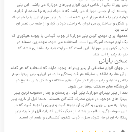
پنیر بوراتا یکی از خاص ترین انواع پنیرهای موزارلا می باشد. ابن پنیر
پوسته ای از جنس موزارلا می باشد که با مواد نرم به جا مانده از فرآیند
تولید پنیر یا خامه موزارلا، پر شده است. هر پنیر موزارلایی را با هر ابعاد
و شکل و ساختاری می توان به راحتی دودی کرد و از طعم بی نظیر آن
لذت برد.
معمولا برای دودی کردن پنیر موزارلا از چوب گیلاس یا چوب هیکوری که
یک نوع درخت آمریکایی است، استفاده می شود. مهمترین مسئله در
دودی کردن پنیر موزارلا این است که حرارت باید به مقداری باشد که
نتواند پنیر را آب کند.
سخن پایانی
در جهان انواع مختلفی از پنیر پیتزاها وجود دارند که انتخاب که هر کدام
از آن ها، به ذائقه و سلیقه هر فرد بستگی دارد. در ایران، پنیر پیتزا تنوع
بالایی ندارد و پنیر موزارلا در مارک های مختلف و شکل های متنوع در
فروشگاه های مختلف عرضه می شود.
بعد از پنیر پیتزای موزارلا، پنیر گودا، پارمسان و چدار محبوب ترین پنیر
پیتزا های موجود در میان مصرف کنندگان هستند. حتما قبل از خرید پنیر
پیتزا، به میزان چربی و کالری آن توجه کنید و پنیری را تهیه کنید که در
عین خوشمزگی، سالم نیز باشد. از دیگر نکاتی که باید قبل از خرید پنیر
پیتزا به آن توجه شود، میزان ذوب شدن، کشسانی و طعم آن است.