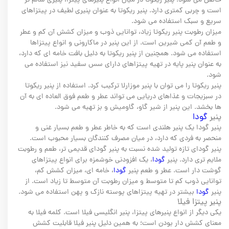
حاصل می شود. پنیر ریکوتا در میان انواع پنیرهای پیتزا، پنیری سالم تر
است و چربی کمتری دارد. پنیر ریکوتا به عنوان پنیری لطیف در پیتزاهای
سریع و سبک استفاده می شود.
میزان رطوبت پنیر ریکوتا زیاد، توانایی ذوب و میزان کشش آن کم و عطر
و طعم آن کمی شیرین است. از این پنیر در ماکارونی و انواع پیتزاها
استفاده می شود. همچنین از پنیر ریکوتا به دلیل بافت خامه ای که دارد،
به عنوان پنیر پایه در تهیه پیتزاهای دارای سس سفید نیز استفاده می
شود.
پنیر ریکوتا را می توان با پنیر موزارلا ترکیب کرد. استفاده از پنیر ریکوتا
در سبزیجات و غذاهای دریایی می تواند عطر و طعم فوق العاده ای به آن
ها بخشد. این پنیر از شیر گاو، گاومیش و بز تهیه می شود.
پنیر
گودا
پنیر گودا یک پنیر هلندی است که به خاطر عطر و طعم بسیار غنی و
منحصر به فردی که دارد، در میان مصرف کنندگان بسیار محبوب است.
پنیر گودای تازه تولید شده نسبت به پنیر گودای قدیمی تر، طعم و رطوبت
ملایم تری دارد. پنیر
گودا
، یک افزودنی خوشمزه برای انواع پیتزاهای
گوشت دار است. عطر و طعم پنیر
گودا
، خامه ای، میزان کشش کم،
توانایی ذوب کم تا متوسط و میزان رطوبت آن متوسط تا زیاد است. از
پنیر
گودا
بیشتر در تهیه پیتزاهای پوسته نازک و پهن استفاده می شود.
پنیر پیتزا فیلا
یکی دیگر از انواع پنیرهای پیتزا، پنیر انگلیسی فیلا است. کلمه فیلا به
معنای کشش دار بودن است؛ به همین دلیل پنیر فیلا قابلیت کشش