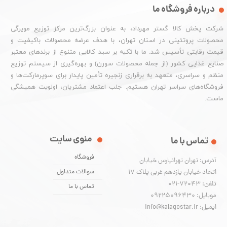
درباره فروشگاه ما
شرکت پخش کالا گستر مهرداد، به عنوان بزرگ‌ترین مرکز توزیع مویرگی
محصولات پروتئینی در استان تهران، با هدف عرضه محصولات باکیفیت و
قیمت رقابتی تأسیس شد. ما با تکیه بر سبد کالایی متنوع از برندهای معتبر
صنایع غذایی کشور (از جمله محصولات سورن) و بهره‌گیری از سیستم توزیع
منظم و سراسری، متعهد به برقراری زنجیره تأمین پایدار برای سوپرمارکت‌ها و
فروشگاه‌های سراسر تهران هستیم. جلب اعتماد مشتریان، اولویت همیشگی
ماست.
منوی سایت
تماس با ما
فروشگاه
آدرس: تهران تهرانپارس خیابان
اتحاد خیابان یازدهم غربی پلاک ۱۷
سوالات متداول
تلفن: 72043-021
تماس با ما
موبایل: 09225096430
ایمیل: info@kalagostar.ir