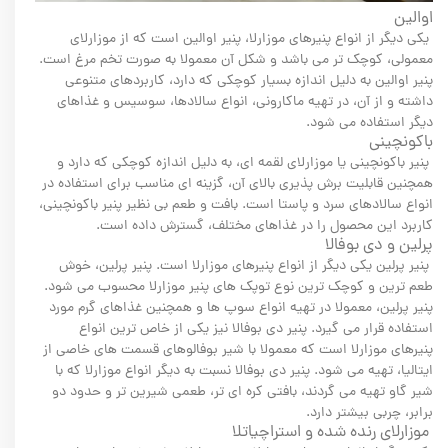
اوالین
یکی دیگر از انواع پنیرهای موزارلا، پنیر اوالین است که از موزارلای
معمولی، کوچک تر می باشد و شکل آن معمولا به صورت تخم مرغ است.
پنیر اوالین به دلیل اندازه بسیار کوچکی که دارد، کاربردهای متنوعی
داشته و از آن، در تهیه ماکارونی، انواع سالادها، سوسیس و غذاهای
دیگر استفاده می شود.
باکونچینی
پنیر باکونچینی یا موزارلای لقمه ای، به دلیل اندازه کوچکی که دارد و
همچنین قابلیت برش پذیری بالای آن، گزینه ای مناسب برای استفاده در
انواع سالادهای سرد و پاستا است. بافت و طعم بی نظیر پنیر باکونچینی،
کاربرد این محصول را در غذاهای مختلف، گسترش داده است.
پرلین و دی بوفالا
پنیر پرلین یکی دیگر از انواع پنیرهای موزارلا است. پنیر پرلین، خوش
طعم ترین و کوچک ترین نوع توپک های پنیر موزارلا محسوب می شود.
پنیر پرلین، معمولا در تهیه انواع سوپ ها و همچنین غذاهای گرم مورد
استفاده قرار می گیرد. پنیر دی بوفالا نیز یکی از خاص ترین انواع
پنیرهای موزارلا است که معمولا با شیر بوفالوهای قسمت های خاصی از
ایتالیا، تهیه می شود. پنیر دی بوفالا نسبت به دیگر انواع موزارلا که با
شیر گاو تهیه می گردند، بافتی کره ای تر، طعمی شیرین تر و حدود دو
برابر، چربی بیشتر دارد.
موزارلای رنده شده و استراچیاتلا