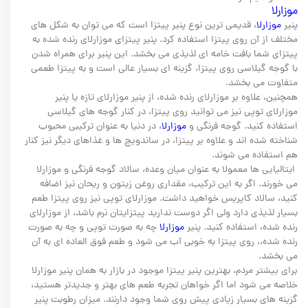
موزارلا
پنیر
موزارلا
، قدیمی ترین نوع پنیر پیتزا است که می توان به شکل های
مختلف از آن روی پیتزا استفاده کرد. پنیر پیتزای موزارلای رنده شده به
پیتزای شما بافت خامه ای لذیذی می بخشد. این پنیر برای همراه شدن
با گوجه گیلاسی روی پیتزا، گزینه ای بسیار عالی است و به پیتزا طعمی
متفاوت می بخشد.
همچنین، علاوه بر موزارلای رنده شده، از پنیر موزارلای تازه یا پنیر
موزارلای توپی نیز می توانید روی پیتزا، در کنار گوجه های گیلاسی
استفاده کنید. گوجه فرنگی و
موزارلا
، در دنیا به عنوان ترکیبی محبوب
شناخته شده اند و علاوه بر پیتزا، در ساندویچ ها و غذاهای دیگر نیز کنار
هم استفاده می شوند.
ایتالیایی ها معمولا به عنوان میان وعده، سالاد گوجه فرنگی و موزارلا
می خورند. اگر به این ترکیب، مقداری روغن زیتون و ریحان نیز اضافه
کنید، سالاد کاپریس خواهید داشت. موزارلای توپی نیز روی پیتزا طعم
بسیار لذیذی دارد ولی اگر دوست ندارید پیتزایتان نرم باشد، از موزارلای
رنده شده، استفاده کنید. پنیر
موزارلا
چه به صورت توپی و چه به صورت
رنده شده،، روی پیتزا به خوبی آب می شود و طعم فوق العاده ای به آن
می بخشد.
برای بیشتر مردم، بهترین پنیر پیتزا موجود در بازار به همان پنیر موزارلا
خلاصه می شود اما اگر خواهان تجربه طعم های بهتر و جدیدتر هستید،
گزینه های بسیار زیادی پیش روی شما وجود دارنند. میزان رطوبت پنیر