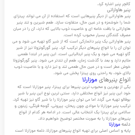
کالچر پنیر اشاره کرد.
پنیر هاواراتی
پنیر هاواراتی از دیگر پنیرهایی است که استفاده از آن می تواند پیتزای
شما را خوشمزه و در عین حال، متفاوت سازد. طعم شیرین و تند پنیر
هاواراتی با بافت خامه ای و خاصیت ذوب بالایی که دارد، آن را در میان
مصرف کنندگان بسیار محبوب کرده است.
پنیر هاواراتی یک پنیر دانمارکی است که از شیر گاو تهیه می شود و می
توان آن را با انواع پنیرهای دیگر ترکیب کرد. پنیر گورگونزولا نیز از شیر
گاو تهیه می شود و یک پنیر ایتالیایی است. این پنیر در ابتدا طعمی
ملایم دارد و بعد با گذشت زمان، طعم آن تندتر می شود. پنیر گورگونزولا
خوش عطر است و در عین حال طعمی تند و تیز دارد و با خاصیت ذوب
بالای خود، به راحتی روی پیتزا پخش می شود.
انواع پنیرهای
موزارلا
یکی از بهترین و محبوب ترین پنیرها برای پیتزا، پنیر موزارلا است که
خود این پنیر نیز انواع مختلفی دارد. سنتی ترین نوع این پنیر با شیر
بوفالو تهیه می گردد اما می توان پنیر موزارلا را با شیر گاو نیز تهیه کرد.
ترکیب پنیر موزارلا با موادی چون ریحان، پپرونی، گوجه فرنگی، زیتون و
سالامی برای پیتزا یک انتخاب عالی است. در ادامه هر کدام از انواع
پنیرهای موزارلا را به صورت مختصر توضیح خواهیم داد.
دلمه
موزارلا
پایه و اساس اصلی برای تهیه انواع پنیرهای موزارلا، دلمه موزارلا است