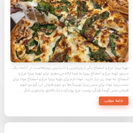
تهیه پیتزا مرغ و اسفناج یکی از ویژه‌ترین و لذیذترین پیتزاهاست. در ادامه، یک
دستور تهیه مرغ و اسفناج پیتزا به شما ارائه می‌دهیم. برای تهیه پیتزا مرغ و
اسفناج، به مواد زیر نیاز دارید: مواد لازم برای تهیه پیتزا مرغ و اسفناج مواد برای
تست پیتزا مواد برای سس پیتزا توپینگ‌ها دو سوم فنجان آب گرم دو سوم
فنجان سس گوجه فرنگی پوست مرغ پودرکرده یک قاشق چایخوری شکر …
ادامه مطلب