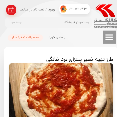
021-72043
ورود
/
ثبت نام در سایت
حساب کاربری من
۰
تغییر گذر واژه
جستجو
سفارشات
راهنمای خرید
محصولات تحفیف دار
خروج از حساب کاربری
طرز تهیه خمیر پیتزای ترد خانگی