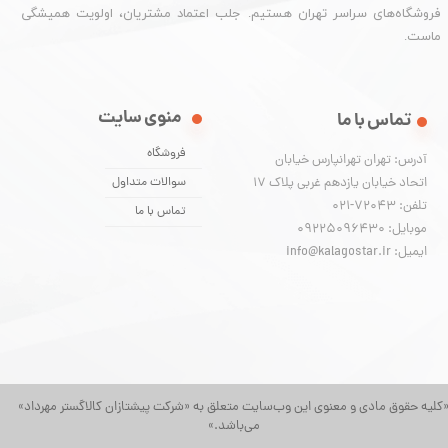
فروشگاه‌های سراسر تهران هستیم. جلب اعتماد مشتریان، اولویت همیشگی
ماست.
منوی سایت
تماس با ما
فروشگاه
آدرس: تهران تهرانپارس خیابان
اتحاد خیابان یازدهم غربی پلاک ۱۷
سوالات متداول
تلفن: 72043-021
تماس با ما
موبایل: 09225096430
ایمیل: info@kalagostar.ir
کلیه حقوق مادی و معنوی این وب‌سایت متعلق به «شرکت پیشتازان کالاگستر مهرداد»
می‌باشد.»