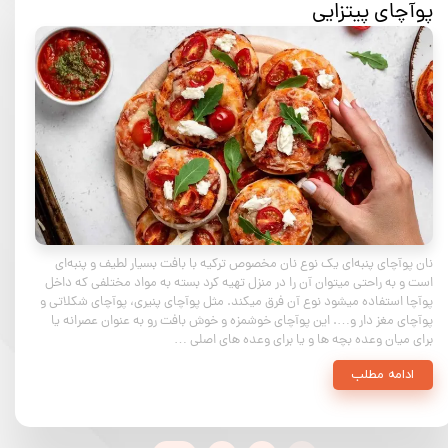
پوآچای پیتزایی
نان پوآچای پنبه‌ای یک نوع نان مخصوص ترکیه با بافت بسیار لطیف و پنبه‌ای
است و به راحتی میتوان آن را در منزل تهیه کرد بسته به مواد مختلفی که داخل
پوآچا استفاده میشود نوع آن فرق میکند. مثل پوآچای پنیری، پوآچای شکلاتی و
پوآچای مغز دار و…. این پوآچای خوشمزه و خوش بافت رو به عنوان عصرانه یا
برای میان وعده بچه ها و یا برای وعده های اصلی …
ادامه مطلب