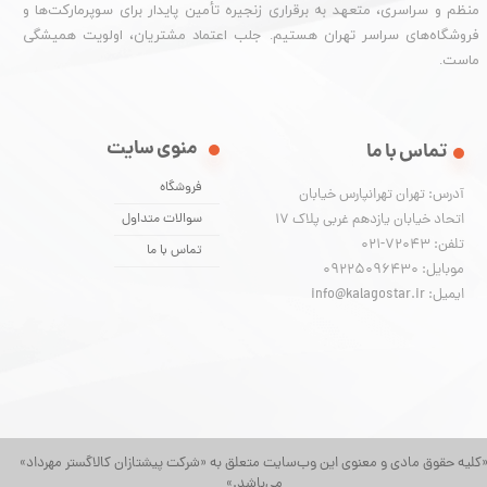
منظم و سراسری، متعهد به برقراری زنجیره تأمین پایدار برای سوپرمارکت‌ها و
فروشگاه‌های سراسر تهران هستیم. جلب اعتماد مشتریان، اولویت همیشگی
ماست.
منوی سایت
تماس با ما
فروشگاه
آدرس: تهران تهرانپارس خیابان
اتحاد خیابان یازدهم غربی پلاک ۱۷
سوالات متداول
تلفن: 72043-021
تماس با ما
موبایل: 09225096430
ایمیل: info@kalagostar.ir
کلیه حقوق مادی و معنوی این وب‌سایت متعلق به «شرکت پیشتازان کالاگستر مهرداد»
می‌باشد.»