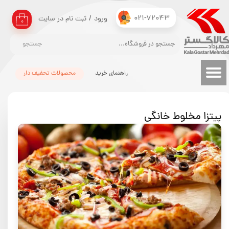
021-72043
ورود
/
ثبت نام در سایت
حساب کاربری من
۰
تغییر گذر واژه
جستجو
سفارشات
راهنمای خرید
محصولات تحفیف دار
خروج از حساب کاربری
پیتزا مخلوط خانگی