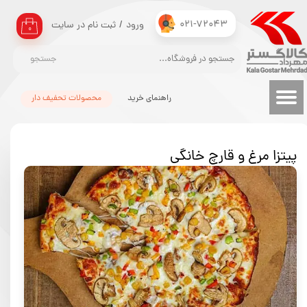
021-72043
ورود
/
ثبت نام در سایت
حساب کاربری من
۰
تغییر گذر واژه
جستجو
سفارشات
راهنمای خرید
محصولات تحفیف دار
خروج از حساب کاربری
پیتزا مرغ و قارچ خانگی